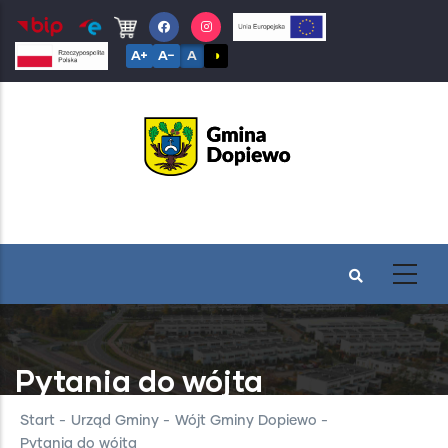
Przejdź
do
A+
A−
A
◑
treści
Pytania do wójta
Start
-
Urząd Gminy
-
Wójt Gminy Dopiewo
-
Pytania do wójta