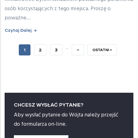
osób korzystających z tego miejsca. Proszę o
poważne…
Czytaj Dalej
…
BIEŻĄCA
1
PAGE
2
PAGE
3
NASTĘPNA
››
OSTATNIA
OSTATNI »
STRONA
STRONA
STRONA
CHCESZ WYSŁAĆ PYTANIE?
Aby wysłać pytanie do Wójta należy przejść
do formularza on-line.