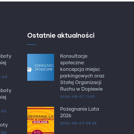
Ostatnie aktualności
oboty
Konsultacje
iej
społeczne:
koncepcja miejsc
parkingowych oraz
9:00
Stałej Organizacji
Ruchu w Dopiewie
oboty
2026-08-07 11:51
iej
Pożegnanie Lata
:00
2026
2026-08-07 08:25
oty
:00