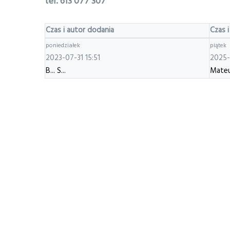
tel. 613 077 307
Czas i autor dodania
Czas i
poniedziałek
piątek
2023-07-31 15:51
2025-
B... S...
Mateu