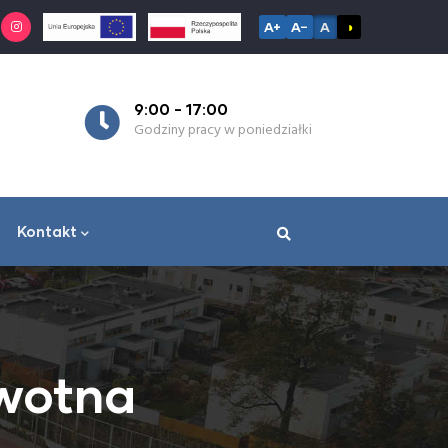
A+
A−
A
◑
9:00 - 17:00
7:
Godziny pracy w poniedziałki
Go
Kontakt
owotna