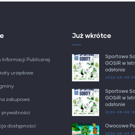
e
Już wkrótce
Sportowe S
 Informacji Publicznej
GOSiR w letn
odsłonie
katy urzędowe
2026-08-08 0
 gminy
Sportowe S
GOSiR w letn
rma zakupowa
odsłonie
2026-08-08 12
a prywatności
cja dostępności
Owocowe Ps
2026-08-09 12