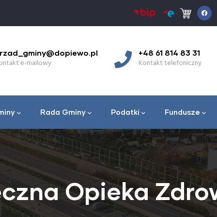
rzad_gminy@dopiewo.pl
+48 61 814 83 31
ontakt e-mailowy
Kontakt telefoniczny
miny
Rada Gminy
Podatki
Fundusze
eczna Opieka Zdr