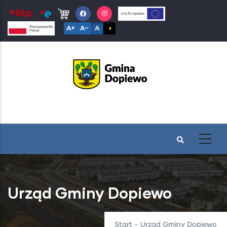
Przejdź
do
A+
A−
A
◑
treści
Urząd Gminy Dopiewo
Start
-
Urząd Gminy Dopiewo