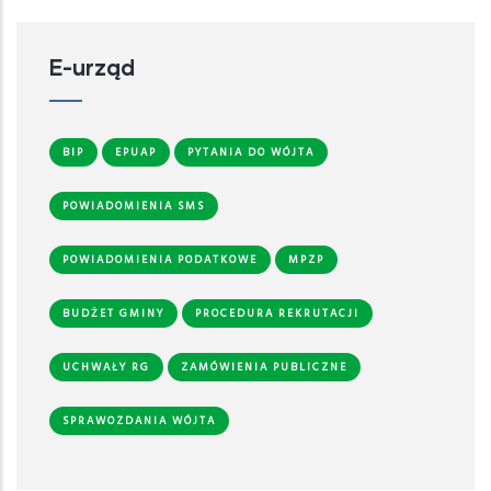
E-urząd
BIP
EPUAP
PYTANIA DO WÓJTA
POWIADOMIENIA SMS
POWIADOMIENIA PODATKOWE
MPZP
BUDŻET GMINY
PROCEDURA REKRUTACJI
UCHWAŁY RG
ZAMÓWIENIA PUBLICZNE
SPRAWOZDANIA WÓJTA