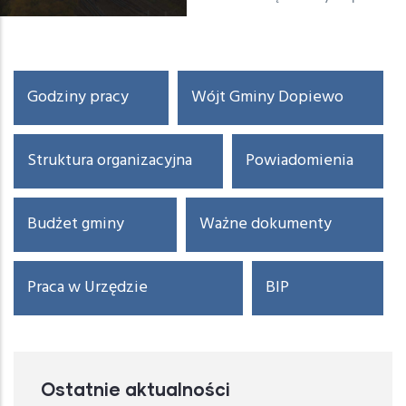
Menu
Godziny pracy
Wójt Gminy Dopiewo
dla
bieżącego
elementu
Struktura organizacyjna
Powiadomienia
Budżet gminy
Ważne dokumenty
Praca w Urzędzie
BIP
Ostatnie aktualności