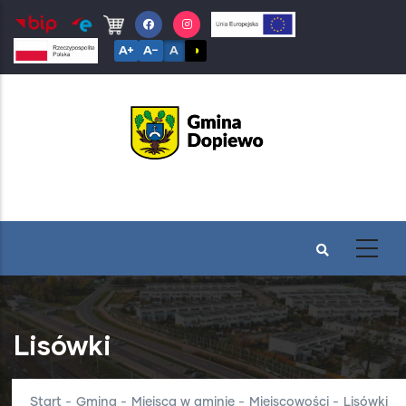
Przejdź
do
A+
A−
A
◑
treści
Lisówki
Start
-
Gmina
-
Miejsca w gminie
-
Miejscowości
-
Lisówki