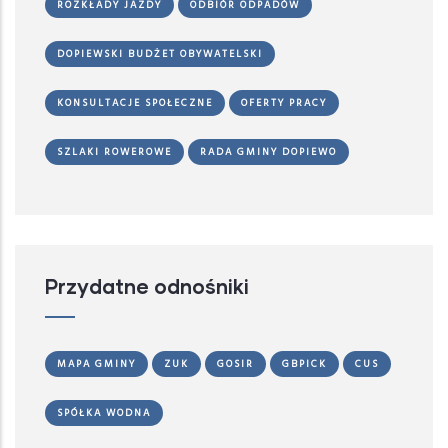
ROZKŁADY JAZDY
ODBIÓR ODPADÓW
DOPIEWSKI BUDŻET OBYWATELSKI
KONSULTACJE SPOŁECZNE
OFERTY PRACY
SZLAKI ROWEROWE
RADA GMINY DOPIEWO
Przydatne odnośniki
MAPA GMINY
ZUK
GOSIR
GBPICK
CUS
SPÓŁKA WODNA