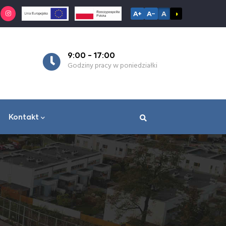
A+
A−
A
◑
7:30 - 15:30
działki
Godziny pracy od wtorku do piątku
Kontakt