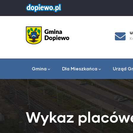
Przejdź
do
treści
2-070
urzad_gminy@dopiewo.pl
Kontakt e-mailowy
miny
Menu
główne
Gmina
Dla Mieszkańca
Urząd G
Wykaz placówe