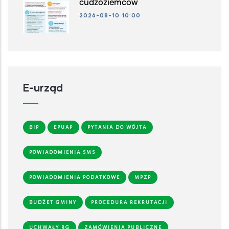
cudzoziemców
2026-08-10 10:00
E-urząd
BIP
EPUAP
PYTANIA DO WÓJTA
POWIADOMIENIA SMS
POWIADOMIENIA PODATKOWE
MPZP
BUDŻET GMINY
PROCEDURA REKRUTACJI
UCHWAŁY RG
ZAMÓWIENIA PUBLICZNE