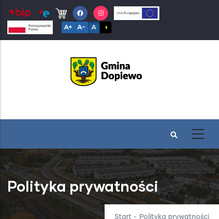
Przejdź
do
A+
A−
A
◑
treści
Polityka prywatności
Start
-
Polityka prywatności