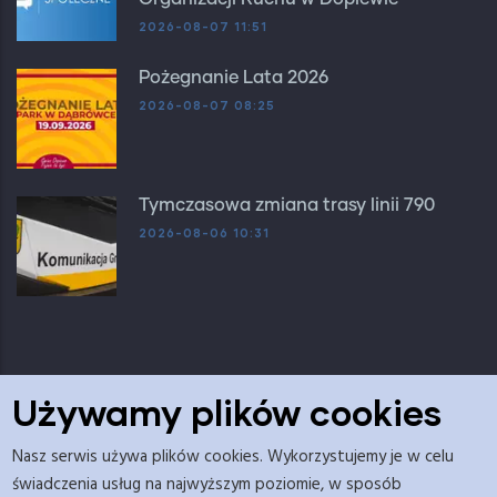
2026-08-07 11:51
Pożegnanie Lata 2026
2026-08-07 08:25
Tymczasowa zmiana trasy linii 790
2026-08-06 10:31
Używamy plików cookies
Nasz serwis używa plików cookies. Wykorzystujemy je w celu
Adres redakcji: Urząd Gminy Dopiewo, Budynek C ul.
świadczenia usług na najwyższym poziomie, w sposób