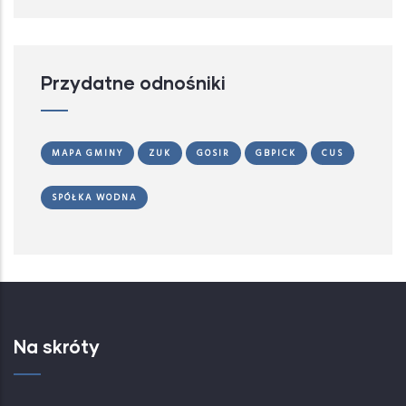
Przydatne odnośniki
MAPA GMINY
ZUK
GOSIR
GBPICK
CUS
SPÓŁKA WODNA
Na skróty