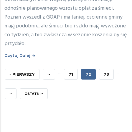
odnośnie planowanego wzrostu opłat za śmieci.
Poznań wyszedł z GOAP i ma taniej, oscienne gminy
mają podobnie, ale śmieci bio i szkło mają wywożone
co tydzień, a bio zwłaszcza w sezonie koszenia by się
przydało.
Czytaj Dalej
…
…
PIERWSZA
« PIERWSZY
POPRZEDNIA
‹‹
PAGE
71
BIEŻĄCA
72
PAGE
73
STRONA
STRONA
STRONA
NASTĘPNA
››
OSTATNIA
OSTATNI »
STRONA
STRONA