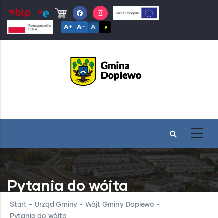
Przejdź
do
A+
A−
A
◑
treści
Pytania do wójta
Start
-
Urząd Gminy
-
Wójt Gminy Dopiewo
-
Pytania do wójta