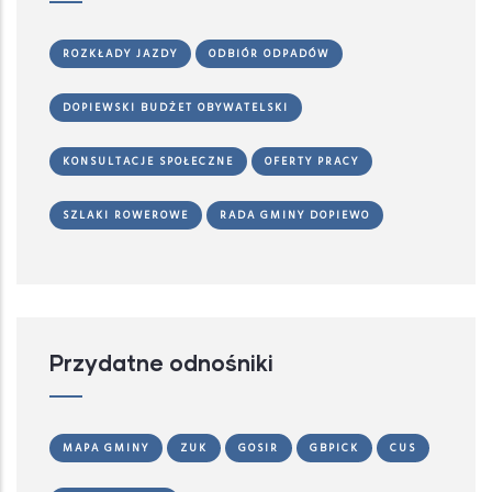
ROZKŁADY JAZDY
ODBIÓR ODPADÓW
DOPIEWSKI BUDŻET OBYWATELSKI
KONSULTACJE SPOŁECZNE
OFERTY PRACY
SZLAKI ROWEROWE
RADA GMINY DOPIEWO
Przydatne odnośniki
MAPA GMINY
ZUK
GOSIR
GBPICK
CUS