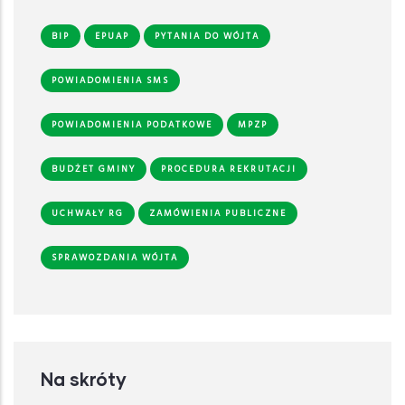
BIP
EPUAP
PYTANIA DO WÓJTA
POWIADOMIENIA SMS
POWIADOMIENIA PODATKOWE
MPZP
BUDŻET GMINY
PROCEDURA REKRUTACJI
UCHWAŁY RG
ZAMÓWIENIA PUBLICZNE
SPRAWOZDANIA WÓJTA
Na skróty