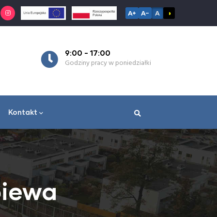
A+
A−
A
◑
9:00 - 17:00
7:
Godziny pracy w poniedziałki
Go
Kontakt
piewa