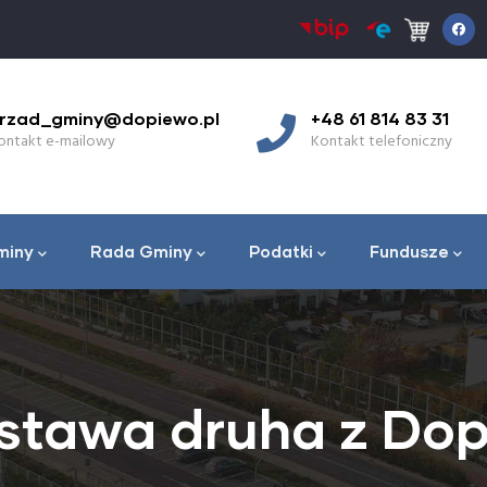
rzad_gminy@dopiewo.pl
+48 61 814 83 31
ontakt e-mailowy
Kontakt telefoniczny
miny
Rada Gminy
Podatki
Fundusze
stawa druha z Do