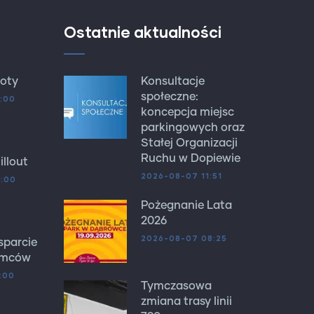
Ostatnie aktualności
oty
Konsultacje
społeczne:
:00
koncepcja miejsc
parkingowych oraz
Stałej Organizacji
Ruchu w Dopiewie
llout
2026-08-07 11:51
7:00
Pożegnanie Lata
2026
2026-08-07 08:25
sparcie
emców
:00
Tymczasowa
zmiana trasy linii