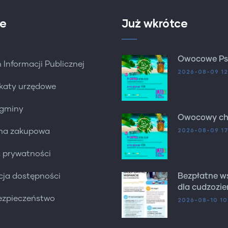
e
Już wkrótce
Owocowe Ps
 Informacji Publicznej
2026-08-09 12
katy urzędowe
 gminy
Owocowy chi
2026-08-09 1
rma zakupowa
a prywatności
cja dostępności
Bezpłatne w
dla cudzozi
ezpieczeństwo
2026-08-10 10