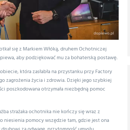
tkał się z Markiem Włóką, druhem Ochotniczej
opiewa, aby podziękować mu za bohaterską postawę.
biecie, która zasłabła na przystanku przy Factory
o zagrożenia życia i zdrowia. Dzięki jego szybkiej
ności poszkodowana otrzymała niezbędną pomoc
żba strażaka ochotnika nie kończy się wraz z
o niesienia pomocy wszędzie tam, gdzie jest ona
 druhowi za odwagę, przytomność umysłu,