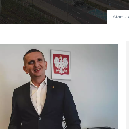
Start
-