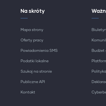
Na skróty
Ważn
Mapa strony
Biuletyn
Oferty pracy
Komuni
Powiadomienia SMS
Budżet
Podatki lokalne
Platfo
Szukaj na stronie
Polityk
Publiczne API
Deklara
Kontakt
Cyberb