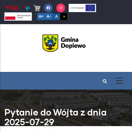
Przejdź
do
A+
A−
A
◑
treści
Pytanie do Wójta z dnia
2025-07-29