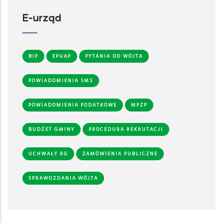
E-urząd
BIP
EPUAP
PYTANIA DO WÓJTA
POWIADOMIENIA SMS
POWIADOMIENIA PODATKOWE
MPZP
BUDŻET GMINY
PROCEDURA REKRUTACJI
UCHWAŁY RG
ZAMÓWIENIA PUBLICZNE
SPRAWOZDANIA WÓJTA