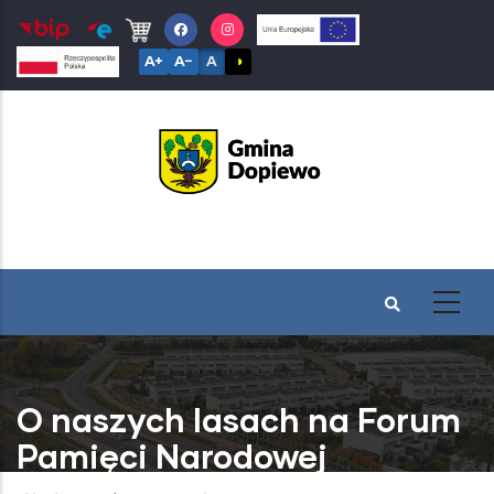
Przejdź
do
A+
A−
A
◑
treści
O naszych lasach na Forum
Pamięci Narodowej