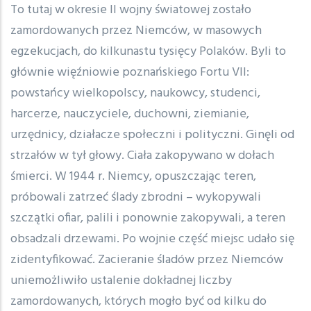
To tutaj w okresie II wojny światowej zostało
zamordowanych przez Niemców, w masowych
egzekucjach, do kilkunastu tysięcy Polaków. Byli to
głównie więźniowie poznańskiego Fortu VII:
powstańcy wielkopolscy, naukowcy, studenci,
harcerze, nauczyciele, duchowni, ziemianie,
urzędnicy, działacze społeczni i polityczni. Ginęli od
strzałów w tył głowy. Ciała zakopywano w dołach
śmierci. W 1944 r. Niemcy, opuszczając teren,
próbowali zatrzeć ślady zbrodni – wykopywali
szczątki ofiar, palili i ponownie zakopywali, a teren
obsadzali drzewami. Po wojnie część miejsc udało się
zidentyfikować. Zacieranie śladów przez Niemców
uniemożliwiło ustalenie dokładnej liczby
zamordowanych, których mogło być od kilku do