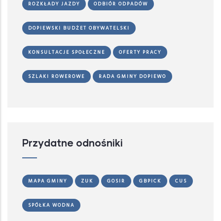
ROZKŁADY JAZDY
ODBIÓR ODPADÓW
DOPIEWSKI BUDŻET OBYWATELSKI
KONSULTACJE SPOŁECZNE
OFERTY PRACY
SZLAKI ROWEROWE
RADA GMINY DOPIEWO
Przydatne odnośniki
MAPA GMINY
ZUK
GOSIR
GBPICK
CUS
SPÓŁKA WODNA