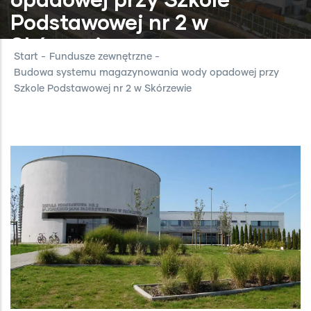
Podstawowej nr 2 w
Skórzewie
Start
-
Fundusze zewnętrzne
-
Budowa systemu magazynowania wody opadowej przy
Szkole Podstawowej nr 2 w Skórzewie