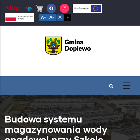
Przejdź
do
A+
A−
A
◑
treści
Budowa systemu
magazynowania wody
opadowej przy Szkole