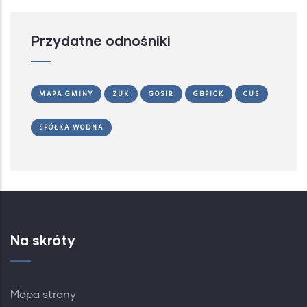
Przydatne odnośniki
MAPA GMINY
ZUK
GOSIR
GBPICK
CUS
SPÓŁKA WODNA
Na skróty
Mapa strony