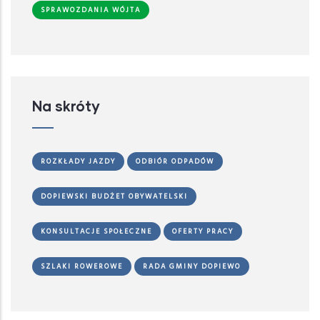
SPRAWOZDANIA WÓJTA
Na skróty
ROZKŁADY JAZDY
ODBIÓR ODPADÓW
DOPIEWSKI BUDŻET OBYWATELSKI
KONSULTACJE SPOŁECZNE
OFERTY PRACY
SZLAKI ROWEROWE
RADA GMINY DOPIEWO