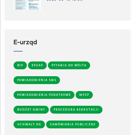
E-urząd
BIP
EPUAP
PYTANIA DO WÓJTA
POWIADOMIENIA SMS
POWIADOMIENIA PODATKOWE
MPZP
BUDŻET GMINY
PROCEDURA REKRUTACJI
UCHWAŁY RG
ZAMÓWIENIA PUBLICZNE