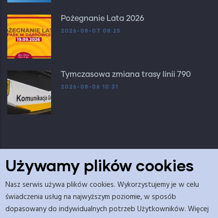
Pożegnanie Lata 2026
2026-08-07 08:25
Tymczasowa zmiana trasy linii 790
2026-08-06 10:31
Używamy plików cookies
Nasz serwis używa plików cookies. Wykorzystujemy je w celu
Adres redakcji: Urząd Gminy Dopiewo, Budynek C ul.
świadczenia usług na najwyższym poziomie, w sposób
Leśna 2a, pok. nr 5.
dopasowany do indywidualnych potrzeb Użytkowników. Więcej