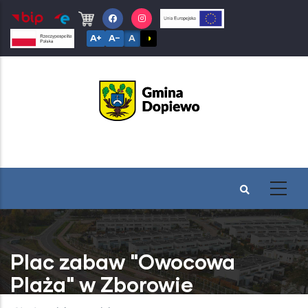
Przejdź
do
A+
A−
A
◑
treści
Plac zabaw "Owocowa
Plaża" w Zborowie