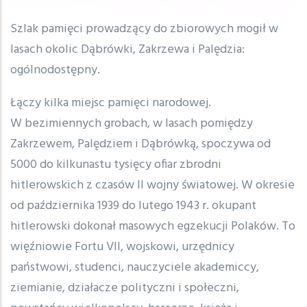
Treść
Szlak pamięci prowadzący do zbiorowych mogił w
lasach okolic Dąbrówki, Zakrzewa i Palędzia:
ogólnodostępny.
Łączy kilka miejsc pamięci narodowej.
W bezimiennych grobach, w lasach pomiędzy
Zakrzewem, Palędziem i Dąbrówką, spoczywa od
5000 do kilkunastu tysięcy ofiar zbrodni
hitlerowskich z czasów II wojny światowej. W okresie
od października 1939 do lutego 1943 r. okupant
hitlerowski dokonał masowych egzekucji Polaków. To
więźniowie Fortu VII, wojskowi, urzędnicy
państwowi, studenci, nauczyciele akademiccy,
ziemianie, działacze polityczni i społeczni,