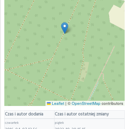
Leaflet
|
©
OpenStreetMap
contributors
Czas i autor dodania
Czas i autor ostatniej zmiany
czwartek
piątek