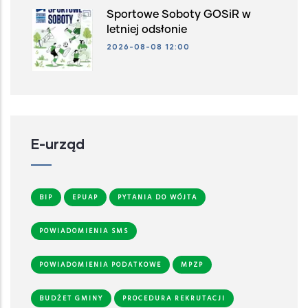
Sportowe Soboty GOSiR w
letniej odsłonie
2026-08-08 12:00
E-urząd
BIP
EPUAP
PYTANIA DO WÓJTA
POWIADOMIENIA SMS
POWIADOMIENIA PODATKOWE
MPZP
BUDŻET GMINY
PROCEDURA REKRUTACJI