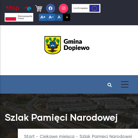
Przejdź
do
A+
A−
A
◑
treści
Szlak Pamięci Narodowej
Start
-
Ciekawe miejsca
-
Szlak Pamięci Narodowej