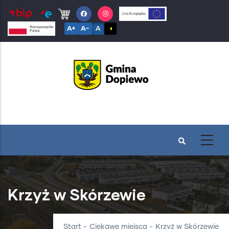
Przejdź
do
A+
A−
A
◑
treści
Krzyż w Skórzewie
Start
-
Ciekawe miejsca
-
Krzyż w Skórzewie