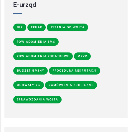
E-urząd
BIP
EPUAP
PYTANIA DO WÓJTA
POWIADOMIENIA SMS
POWIADOMIENIA PODATKOWE
MPZP
BUDŻET GMINY
PROCEDURA REKRUTACJI
UCHWAŁY RG
ZAMÓWIENIA PUBLICZNE
SPRAWOZDANIA WÓJTA