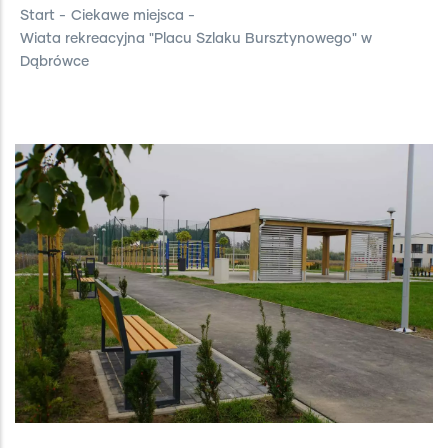
Start
-
Ciekawe miejsca
-
Wiata rekreacyjna "Placu Szlaku Bursztynowego" w
Dąbrówce