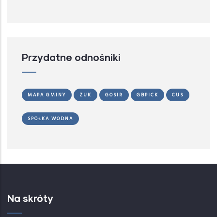
Przydatne odnośniki
MAPA GMINY
ZUK
GOSIR
GBPICK
CUS
SPÓŁKA WODNA
Na skróty