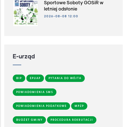
Sportowe Soboty GOSiR w
letniej odsłonie
2026-08-08 12:00
E-urząd
BIP
EPUAP
PYTANIA DO WÓJTA
POWIADOMIENIA SMS
POWIADOMIENIA PODATKOWE
MPZP
BUDŻET GMINY
PROCEDURA REKRUTACJI