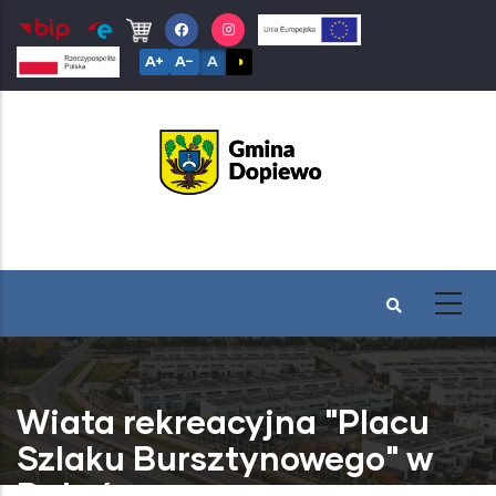
Przejdź
do
A+
A−
A
◑
treści
Wiata rekreacyjna "Placu
Szlaku Bursztynowego" w
Dąbrówce