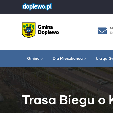
Przejdź
do
treści
ul. Leśna 1c, 62-070
urza
ątku
Dopiewo
Kontak
Lokalizacja urzędu gminy
Menu
główne
Gmina
Dla Mieszkańca
Urząd G
Trasa Biegu o