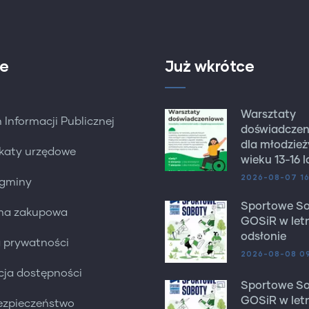
e
Już wkrótce
Warsztaty
 Informacji Publicznej
doświadcze
dla młodzież
katy urzędowe
wieku 13-16 l
2026-08-07 1
 gminy
Sportowe S
rma zakupowa
GOSiR w letn
odsłonie
a prywatności
2026-08-08 0
cja dostępności
Sportowe S
GOSiR w letn
ezpieczeństwo