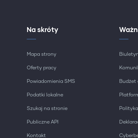
Na skróty
Ważn
Mapa strony
Biuletyn
Oferty pracy
Komuni
Powiadomienia SMS
Budżet
Podatki lokalne
Platfo
Szukaj na stronie
Polityk
Publiczne API
Deklara
Kontakt
Cyberb