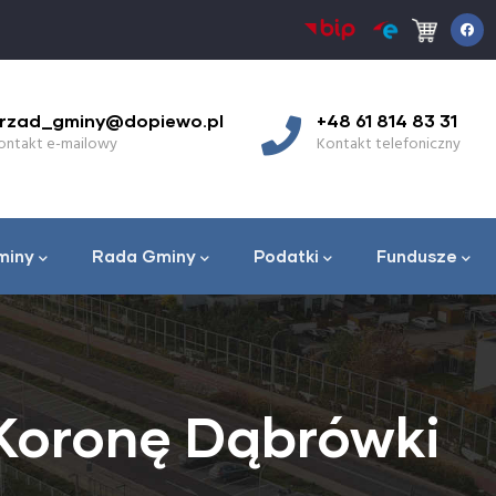
d_gminy@dopiewo.pl
+48 61 814 83 31
t e-mailowy
Kontakt telefoniczny
miny
Rada Gminy
Podatki
Fundusze
 Koronę Dąbrówki