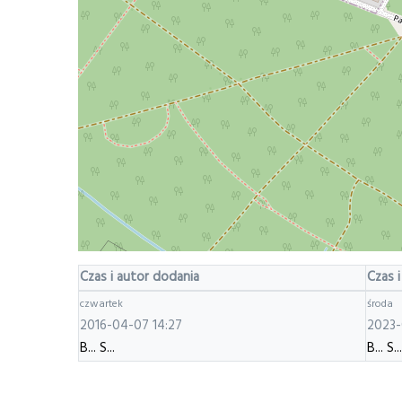
Czas i autor dodania
Czas i
czwartek
środa
2016-04-07 14:27
2023-
B... S...
B... S...