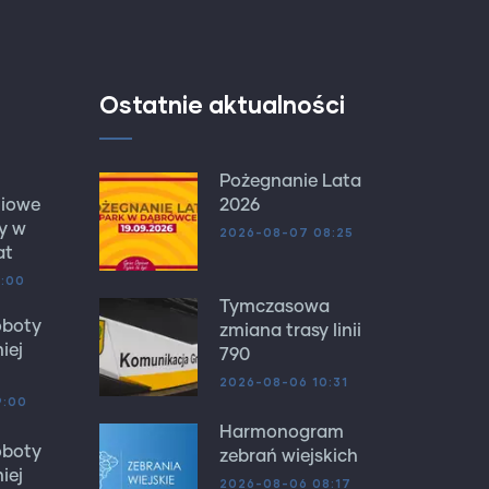
Ostatnie aktualności
Pożegnanie Lata
niowe
2026
y w
2026-08-07 08:25
at
6:00
Tymczasowa
oboty
zmiana trasy linii
iej
790
2026-08-06 10:31
9:00
Harmonogram
oboty
zebrań wiejskich
iej
2026-08-06 08:17