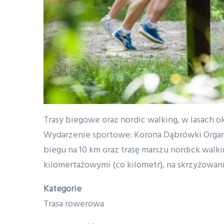
Treść
Trasy biegowe oraz nordic walking, w lasach o
Wydarzenie sportowe: Korona Dąbrówki Organi
biegu na 10 km oraz trasę marszu nordick wal
kilomertażowymi (co kilometr), na skrzyżowan
Kategorie
Trasa rowerowa