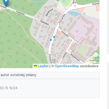
Leaflet
|
©
OpenStreetMap
contributors
 autor ostatniej zmiany
03-15 16:04