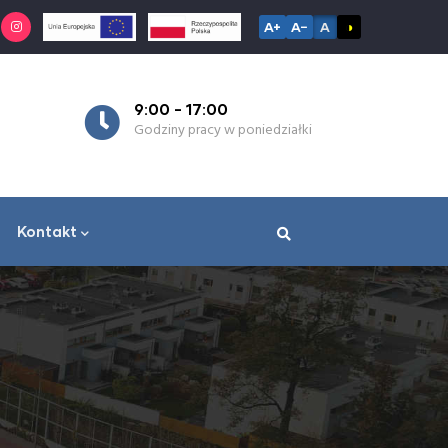
A+
A−
A
◑
9:00 - 17:00
7:30 -
Godziny pracy w poniedziałki
Godziny 
Kontakt