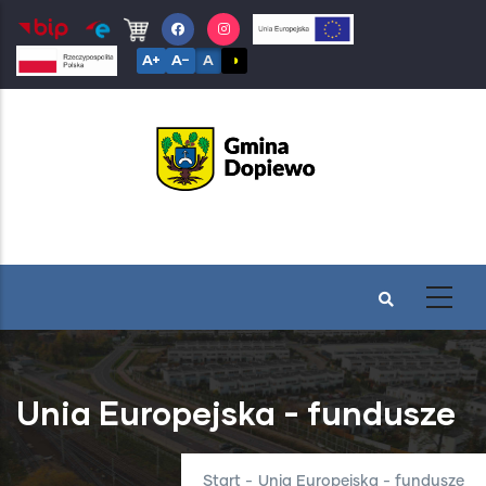
Przejdź
do
A+
A−
A
◑
treści
Unia Europejska - fundusze
Start
-
Unia Europejska - fundusze