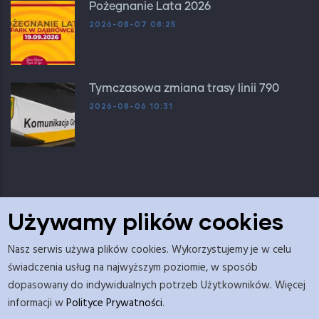
Pożegnanie Lata 2026
2026-08-07 08:25
Tymczasowa zmiana trasy linii 790
2026-08-06 10:31
Używamy plików cookies
Nasz serwis używa plików cookies. Wykorzystujemy je w celu
Adres redakcji: Urząd Gminy Dopiewo, Budynek C ul.
świadczenia usług na najwyższym poziomie, w sposób
Leśna 2a, pok. nr 5.
dopasowany do indywidualnych potrzeb Użytkowników. Więcej
Wydawca: Gmina Dopiewo
informacji w
Polityce Prywatności
.