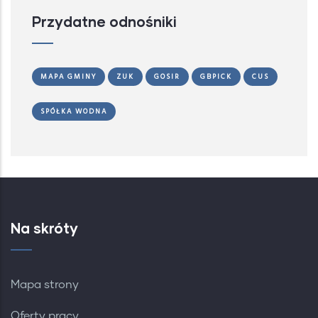
Przydatne odnośniki
MAPA GMINY
ZUK
GOSIR
GBPICK
CUS
SPÓŁKA WODNA
Na skróty
Mapa strony
Oferty pracy