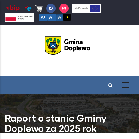
Przejdź
do
A+
A−
A
◑
treści
Raport o stanie Gminy
Dopiewo za 2025 rok