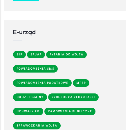
E-urząd
BIP
EPUAP
PYTANIA DO WÓJTA
POWIADOMIENIA SMS
POWIADOMIENIA PODATKOWE
MPZP
BUDŻET GMINY
PROCEDURA REKRUTACJI
UCHWAŁY RG
ZAMÓWIENIA PUBLICZNE
SPRAWOZDANIA WÓJTA