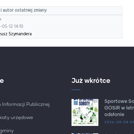
 i autor ostatniej zmiany
k
-05-12 14:10
usz Szymandera
e
Już wkrótce
Sportowe S
 Informacji Publicznej
GOSiR w letn
odsłonie
katy urzędowe
2026-08-08 0
 gminy