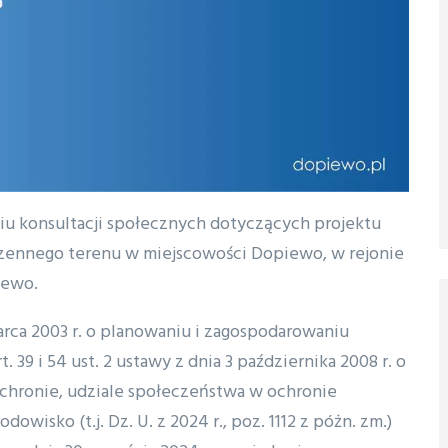
u konsultacji społecznych dotyczących projektu
zennego terenu w miejscowości Dopiewo, w rejonie
iewo.
marca 2003 r. o planowaniu i zagospodarowaniu
rt. 39 i 54 ust. 2 ustawy z dnia 3 października 2008 r. o
 ochronie, udziale społeczeństwa w ochronie
owisko (t.j. Dz. U. z 2024 r., poz. 1112 z póżn. zm.)