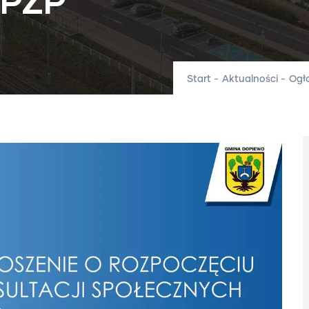
MPZP
Start
-
Aktualności
-
Ogł