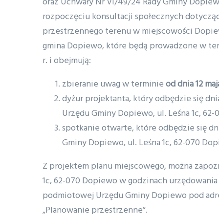
oraz Uchwały Nr VI/49/24 Rady Gminy Dopiewo
rozpoczęciu konsultacji społecznych dotycz
przestrzennego terenu w miejscowości Dopiewo,
gmina Dopiewo, które będą prowadzone w termi
r. i obejmują:
zbieranie uwag w terminie
od dnia 12 maj
dyżur projektanta, który odbędzie się dn
Urzędu Gminy Dopiewo, ul. Leśna 1c, 62-
spotkanie otwarte, które odbędzie się dn
Gminy Dopiewo, ul. Leśna 1c, 62-070 Dopi
Z projektem planu miejscowego, można zapozn
1c, 62-070 Dopiewo w godzinach urzędowania o
podmiotowej Urzędu Gminy Dopiewo pod ad
„Planowanie przestrzenne”.