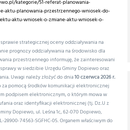
ewo.pl/kategorie/51-referat-planowania-
ce-aktu-planowania-przestrzennego-wniosek-do-
ektu-aktu-wniosek-o-zmiane-aktu-wniosek-o-
prawie strategicznej oceny oddziaływania na
anie prognozy oddziaływania na środowisko dla
ania przestrzennego informuję, że zainteresowani
 sprawy w siedzibie Urzędu Gminy Dopiewo oraz
ia. Uwagi należy złożyć do dnia
10 czerwca 2026 r.
b za pomocą środków komunikacji elektronicznej
ym podpisem elektronicznym, o którym mowa w
fania oraz identyfikacji elektronicznej (tj. Dz.U z
d Gminy Dopiewo, ul. Leśna 1c, 62-070 Dopiewo,
:PL-28900-74563-SGFHC-05. Organem właściwym do