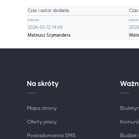
Czas i autor dodania
Czas
wtorek
wtore
2026-05-12 14:09
2026
Mateusz Szymandera
Mate
Na skróty
Ważn
Mapa strony
Biuletyn
Oferty pracy
Komuni
Powiadomienia SMS
Budżet