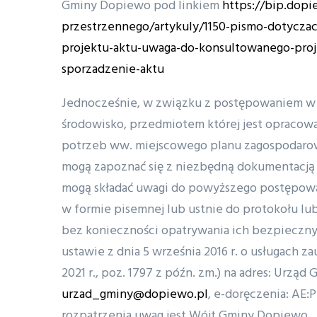
Gminy Dopiewo pod linkiem
https://bip.dopi
przestrzennego/artykuly/1150-pismo-dotycza
projektu-aktu-uwaga-do-konsultowanego-proj
sporzadzenie-aktu
Jednocześnie, w związku z postępowaniem w s
środowisko, przedmiotem której jest opracow
potrzeb ww. miejscowego planu zagospodarow
mogą zapoznać się z niezbędną dokumentacją
mogą składać uwagi do powyższego postępowan
w formie pisemnej lub ustnie do protokołu lu
bez konieczności opatrywania ich bezpieczn
ustawie z dnia 5 września 2016 r. o usługach zau
2021 r., poz. 1797 z późn. zm.) na adres: Urzą
urzad_gminy@dopiewo.pl
, e-doręczenia: AE
rozpatrzenia uwag jest Wójt Gminy Dopiewo.