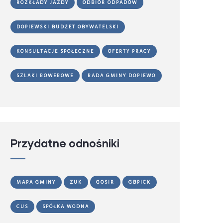
ROZKŁADY JAZDY
ODBIÓR ODPADÓW
DOPIEWSKI BUDŻET OBYWATELSKI
KONSULTACJE SPOŁECZNE
OFERTY PRACY
SZLAKI ROWEROWE
RADA GMINY DOPIEWO
Przydatne odnośniki
MAPA GMINY
ZUK
GOSIR
GBPICK
CUS
SPÓŁKA WODNA