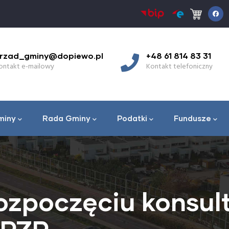
rzad_gminy@dopiewo.pl
+48 61 814 83 31
ontakt e-mailowy
Kontakt telefoniczny
miny
Rada Gminy
Podatki
Fundusze
ozpoczęciu konsult