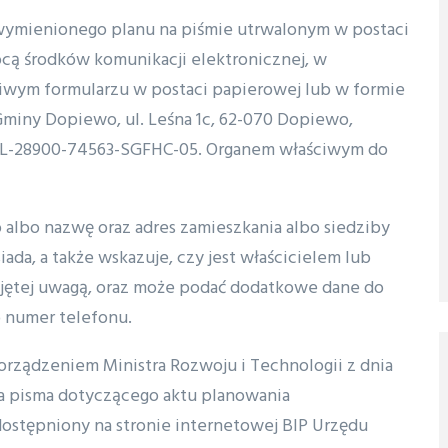
wymienionego planu na piśmie utrwalonym w postaci
cą środków komunikacji elektronicznej, w
ciwym formularzu w postaci papierowej lub w formie
Gminy Dopiewo, ul. Leśna 1c, 62-070 Dopiewo,
:PL-28900-74563-SGFHC-05. Organem właściwym do
 albo nazwę oraz adres zamieszkania albo siedziby
siada, a także wskazuje, czy jest właścicielem lub
ętej uwagą, oraz może podać dodatkowe dane do
b numer telefonu.
rządzeniem Ministra Rozwoju i Technologii z dnia
rza pisma dotyczącego aktu planowania
udostępniony na stronie internetowej BIP Urzędu