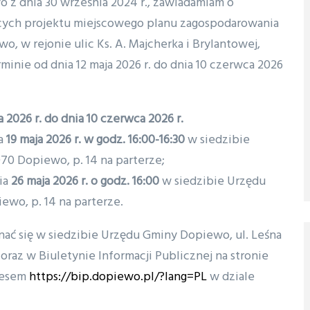
 z dnia 30 września 2024 r., zawiadamiam o
ących projektu miejscowego planu zagospodarowania
 w rejonie ulic Ks. A. Majcherka i Brylantowej,
nie od dnia 12 maja 2026 r. do dnia 10 czerwca 2026
a 2026 r. do dnia 10 czerwca 2026 r.
ia
19 maja 2026 r.
w godz. 16:00-16:30
w siedzibie
070 Dopiewo, p. 14 na parterze;
ia
26 maja 2026 r. o godz. 16:00
w siedzibie Urzędu
ewo, p. 14 na parterze.
ać się w siedzibie Urzędu Gminy Dopiewo, ul. Leśna
raz w Biuletynie Informacji Publicznej na stronie
resem
https://bip.dopiewo.pl/?lang=PL
w dziale