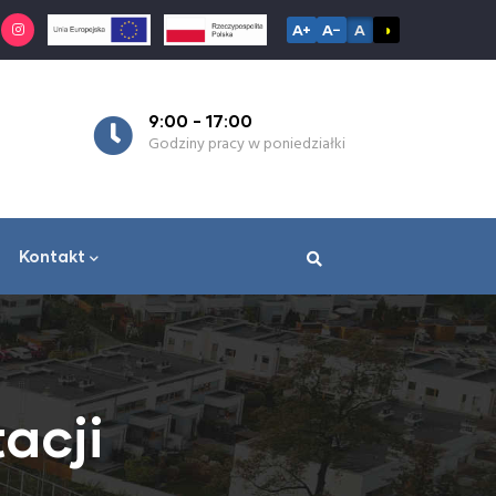
A+
A−
A
◑
9:00 - 17:00
7:
Godziny pracy w poniedziałki
Go
Kontakt
acji