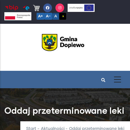
Przejdź
do
A+
A−
A
◑
treści
Oddaj przeterminowane leki
Start
-
Aktualności
-
Oddaj przeterminowane leki