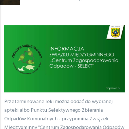
Przeterminowane leki można oddać do wybranej
apteki albo Punktu Selektywnego Zbierania
Odpadów Komunalnych - przypomina Związek
Międzygminny "Centrum Zagospodarowania Odpadów