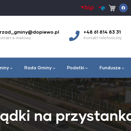
rzad_gminy@dopiewo.pl
+48 61 814 83 31
ontakt e-mailowy
Kontakt telefoniczny
miny
Rada Gminy
Podatki
Fundusze
ądki na przystank