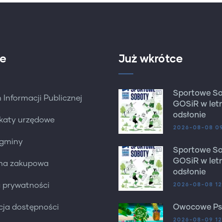
e
Już wkrótce
Sportowe S
 Informacji Publicznej
GOSiR w letn
odsłonie
katy urzędowe
2026-08-08 0
 gminy
Sportowe S
GOSiR w letn
rma zakupowa
odsłonie
2026-08-08 12
a prywatności
cja dostępności
Owocowe Ps
2026-08-09 12