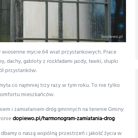
ął wiosenne mycie 64 wiat przystankowych. Prace
, dachy, gabloty z rozkładami jazdy, ławki, słupki
ół przystanków.
yta co najmniej trzy razy w tym roku. To nie tylko
i komfortu mieszkańców.
niem i zamiataniem dróg gminnych na terenie Gminy
ronie
dopiewo.pl/harmonogram-zamiatania-drog
 dbamy o naszą wspólną przestrzeń i jakość życia w