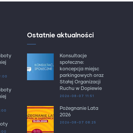
Ostatnie aktualności
oboty
Konsultacje
iej
społeczne:
koncepcja miejsc
parkingowych oraz
9:00
Stałej Organizacji
Ruchu w Dopiewie
oboty
2026-08-07 11:51
iej
Pożegnanie Lata
:00
2026
2026-08-07 08:25
oty
:00