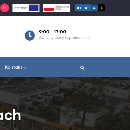
A+
A−
A
◑
9:00 - 17:00
7:
Godziny pracy w poniedziałki
Go
Kontakt
ach