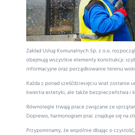
Zakład Usług Komunalnych Sp. z o.o. rozpocz
obejmują wszystkie elementy konstrukcji: szyby
informacyjne oraz porządkowanie terenu wok
Każda z ponad sześćdziesięciu wiat zostanie um
kwestia estetyki, ale także bezpieczeństwa 
Równolegle trwają prace związane ze sprząta
Dopiewo, harmonogram prac znajduje się na st
Przypominamy, że wspólnie dbając o czystość,