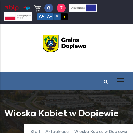
Przejdź
do
A+
A−
A
◑
treści
Wioska Kobiet w Dopiewie
Start
-
Aktualności
-
Wioska Kobiet w Dopiewie