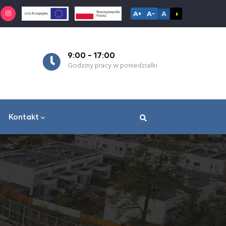
A+
A−
A
◑
7:30 - 15:30
oniedziałki
Godziny pracy od wtorku do piątku
Kontakt