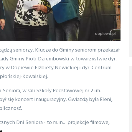
ządzą seniorzy. Klucze do Gminy seniorom przekazał
Rady Gminy Piotr Dziembowski w towarzystwie dyr.
ury w Dopiewie Elżbiety Nowickiej i dyr. Centrum
łońskiej-Kowalskiej.
 Seniora, w sali Szkoły Podstawowej nr 2 im.
ł się koncert inauguracyjny. Gwiazdą była Eleni,
bliczność.
nych Dni Seniora - to m.in.: projekcje filmowe,
y.