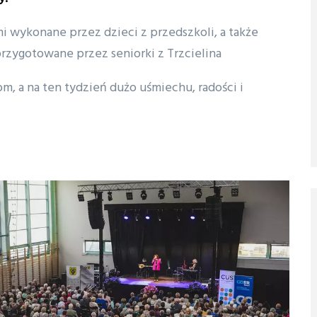
i wykonane przez dzieci z przedszkoli, a także
przygotowane przez seniorki z Trzcielina
 a na ten tydzień dużo uśmiechu, radości i