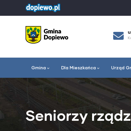
Przejdź
do
treści
 62-070
urzad_gminy@dopiewo.pl
Kontakt e-mailowy
u gminy
Menu
główne
Gmina
Dla Mieszkańca
Urząd G
Seniorzy rząd