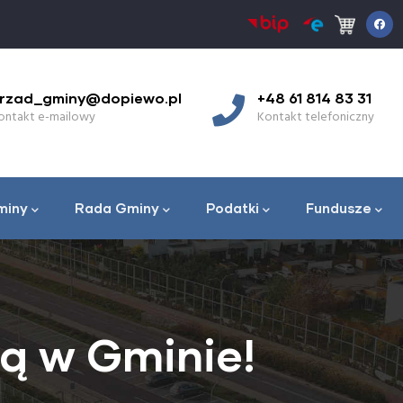
+48 61 814 83 31
9:00 - 17:00
Kontakt telefoniczny
Godziny pracy w p
miny
Rada Gminy
Podatki
Fundusze
zą w Gminie!