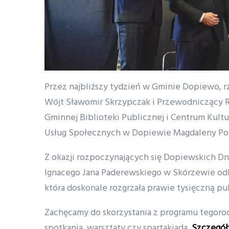
Przez najbliższy tydzień w Gminie Dopiewo, r
Wójt Sławomir Skrzypczak i Przewodniczący 
Gminnej Biblioteki Publicznej i Centrum Kult
Usług Społecznych w Dopiewie Magdaleny Pop
Z okazji rozpoczynających się Dopiewskich Dni
Ignacego Jana Paderewskiego w Skórzewie odby
która doskonale rozgrzała prawie tysięczną pu
Zachęcamy do skorzystania z programu tegorocz
spotkania, warsztaty czy spartakiada.
Szczegół