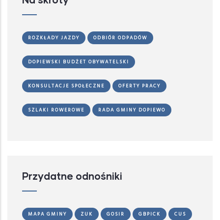
ROZKŁADY JAZDY
ODBIÓR ODPADÓW
DOPIEWSKI BUDŻET OBYWATELSKI
KONSULTACJE SPOŁECZNE
OFERTY PRACY
SZLAKI ROWEROWE
RADA GMINY DOPIEWO
Przydatne odnośniki
MAPA GMINY
ZUK
GOSIR
GBPICK
CUS