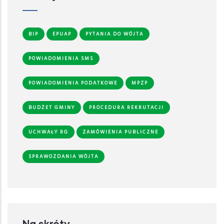
BIP
EPUAP
PYTANIA DO WÓJTA
POWIADOMIENIA SMS
POWIADOMIENIA PODATKOWE
MPZP
BUDŻET GMINY
PROCEDURA REKRUTACJI
UCHWAŁY RG
ZAMÓWIENIA PUBLICZNE
SPRAWOZDANIA WÓJTA
Na skróty