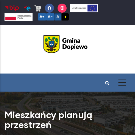
Przejdź
do
A+
A−
A
◑
treści
Mieszkańcy planują
przestrzeń