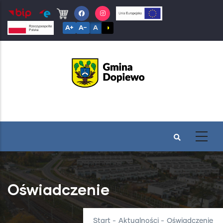
Przejdź
do
A+
A−
A
◑
treści
Oświadczenie
Start
-
Aktualności
-
Oświadczenie