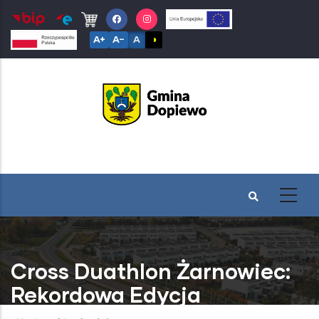
Przejdź
do
A+
A−
A
◑
treści
Cross Duathlon Żarnowiec:
Rekordowa Edycja