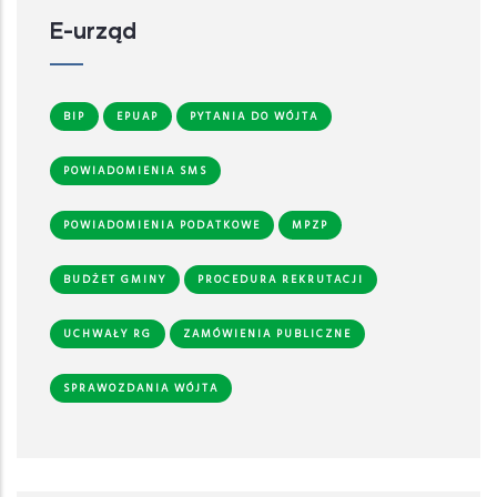
E-urząd
BIP
EPUAP
PYTANIA DO WÓJTA
POWIADOMIENIA SMS
POWIADOMIENIA PODATKOWE
MPZP
BUDŻET GMINY
PROCEDURA REKRUTACJI
UCHWAŁY RG
ZAMÓWIENIA PUBLICZNE
SPRAWOZDANIA WÓJTA