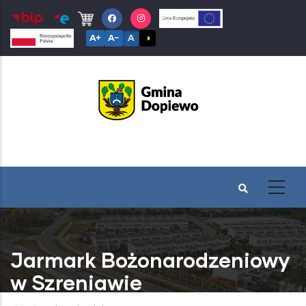
Przejdź
do
A+
A−
A
◑
treści
Jarmark Bożonarodzeniowy
w Szreniawie