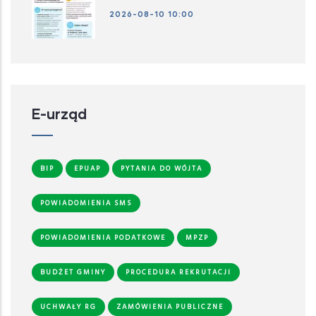
2026-08-10 10:00
E-urząd
BIP
EPUAP
PYTANIA DO WÓJTA
POWIADOMIENIA SMS
POWIADOMIENIA PODATKOWE
MPZP
BUDŻET GMINY
PROCEDURA REKRUTACJI
UCHWAŁY RG
ZAMÓWIENIA PUBLICZNE