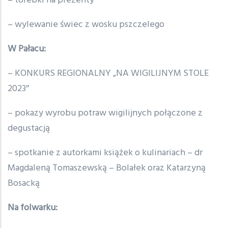
– torebki na prezenty
– wylewanie świec z wosku pszczelego
W Pałacu:
– KONKURS REGIONALNY „NA WIGILIJNYM STOLE
2023″
– pokazy wyrobu potraw wigilijnych połączone z
degustacją
– spotkanie z autorkami książek o kulinariach – dr
Magdaleną Tomaszewską – Bolałek oraz Katarzyną
Bosacką
Na folwarku: