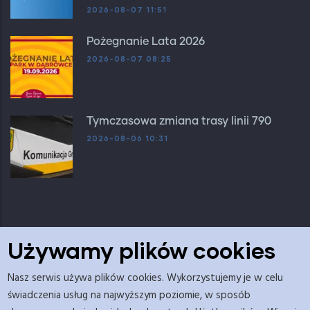
2026-08-07 11:51
Pożegnanie Lata 2026
2026-08-07 08:25
Tymczasowa zmiana trasy linii 790
2026-08-06 10:31
Używamy plików cookies
Nasz serwis używa plików cookies. Wykorzystujemy je w celu
Adres redakcji: Urząd Gminy Dopiewo, Budynek C ul.
świadczenia usług na najwyższym poziomie, w sposób
Leśna 2a, pok. nr 5.