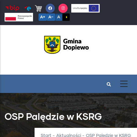
Przejdź
do
A+
A−
A
◑
treści
OSP Palędzie w KSRG
Start
-
Aktualności
-
OSP Palędzie w KSRG