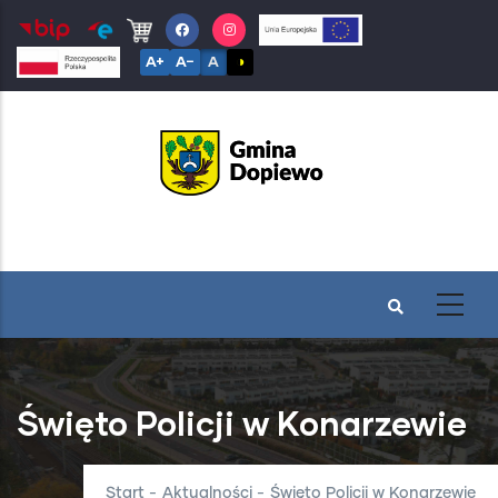
Przejdź
do
A+
A−
A
◑
treści
Święto Policji w Konarzewie
Start
-
Aktualności
-
Święto Policji w Konarzewie