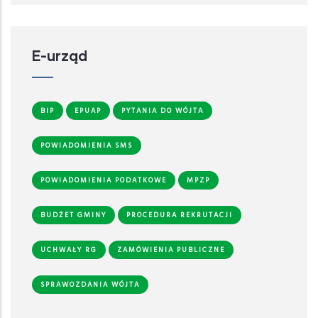
E-urząd
BIP
EPUAP
PYTANIA DO WÓJTA
POWIADOMIENIA SMS
POWIADOMIENIA PODATKOWE
MPZP
BUDŻET GMINY
PROCEDURA REKRUTACJI
UCHWAŁY RG
ZAMÓWIENIA PUBLICZNE
SPRAWOZDANIA WÓJTA