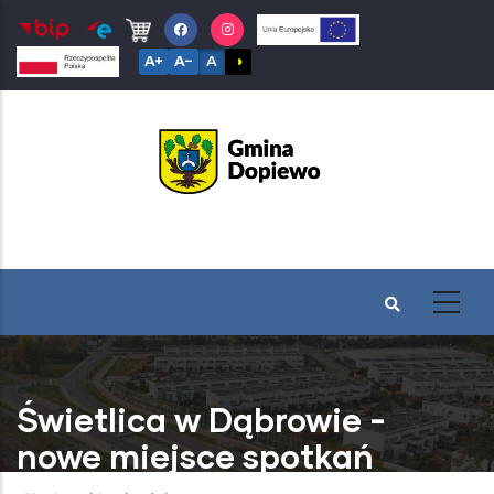
Przejdź
do
A+
A−
A
◑
treści
Świetlica w Dąbrowie -
nowe miejsce spotkań