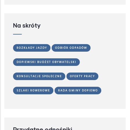
Na skróty
ROZKŁADY JAZDY
ODBIÓR ODPADÓW
DOPIEWSKI BUDŻET OBYWATELSKI
KONSULTACJE SPOŁECZNE
OFERTY PRACY
SZLAKI ROWEROWE
RADA GMINY DOPIEWO
Przydatne odnośniki